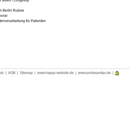
 leben / Longevity
n Berlin Rudow
norar
tenverarbeitung für Patienten
utz
|
AGB
|
Sitemap
|
www.happy-website.de
|
www.portasanitas.de
|