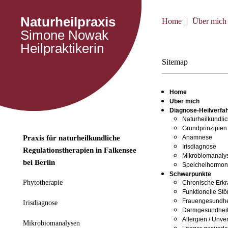
Naturheilpraxis
Home
Über mich
Simone Nowak
Heilpraktikerin
Sitemap
Home
Über mich
Diagnose-Heilverfa
Naturheilkundli
Grundprinzipien
Praxis für naturheilkundliche
Anamnese
Irisdiagnose
Regulationstherapien in Falkensee
Mikrobiomanaly
bei Berlin
Speichelhormon
Schwerpunkte
Phytotherapie
Chronische Erk
Funktionelle St
Frauengesundhe
Irisdiagnose
Darmgesundhei
Allergien / Unver
Mikrobiomanalysen