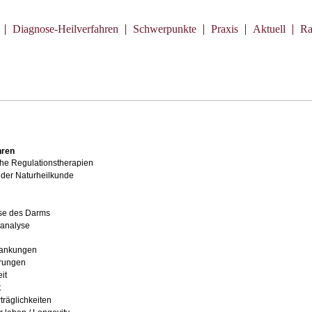
Diagnose-Heilverfahren
Schwerpunkte
Praxis
Aktuell
Ra
hren
che Regulationstherapien
 der Naturheilkunde
se des Darms
analyse
rankungen
örungen
it
t
träglichkeiten